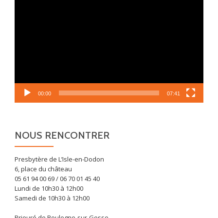
Lecteur
vidéo
00:00
07:41
NOUS RENCONTRER
Presbytère de L’Isle-en-Dodon
6, place du château
05 61 94 00 69 / 06 70 01 45 40
Lundi de 10h30 à 12h00
Samedi de 10h30 à 12h00
Prieuré de Boulogne-sur-Gesse