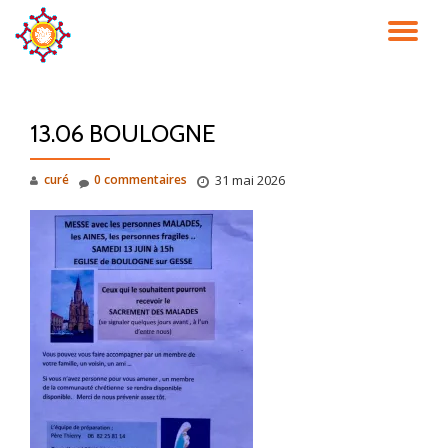
DÉ
Aller
au
LA
contenu
13.06 BOULOGNE
NA
curé
0 commentaires
31 mai 2026