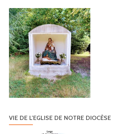
VIE DE L’EGLISE DE NOTRE DIOCÈSE