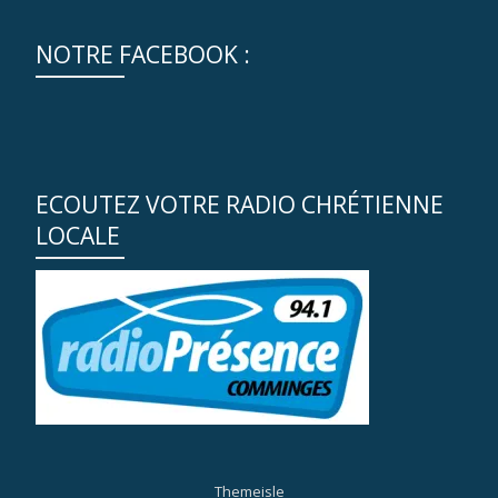
NOTRE FACEBOOK :
ECOUTEZ VOTRE RADIO CHRÉTIENNE
LOCALE
Themeisle