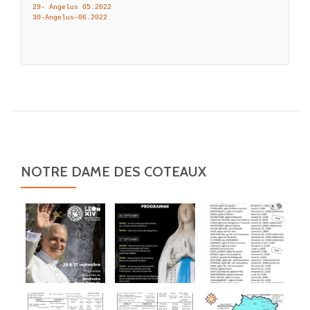
29- Angelus 05.2022
30-Angelus-06.2022
NOTRE DAME DES COTEAUX