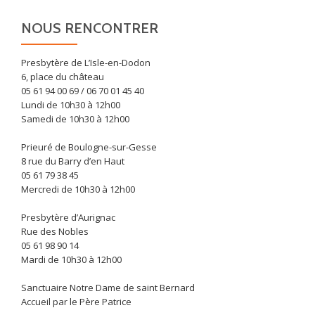
NOUS RENCONTRER
Presbytère de L’Isle-en-Dodon
6, place du château
05 61 94 00 69 / 06 70 01 45 40
Lundi de 10h30 à 12h00
Samedi de 10h30 à 12h00
Prieuré de Boulogne-sur-Gesse
8 rue du Barry d’en Haut
05 61 79 38 45
Mercredi de 10h30 à 12h00
Presbytère d’Aurignac
Rue des Nobles
05 61 98 90 14
Mardi de 10h30 à 12h00
Sanctuaire Notre Dame de saint Bernard
Accueil par le Père Patrice