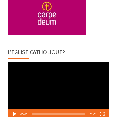
L’EGLISE CATHOLIQUE?
Lecteur
vidéo
00:00
02:01