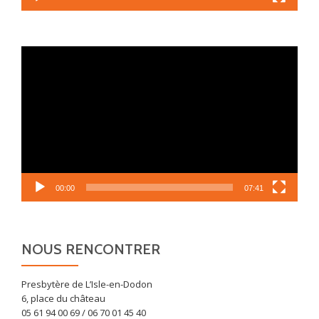
Lecteur
vidéo
00:00
07:41
NOUS RENCONTRER
Presbytère de L’Isle-en-Dodon
6, place du château
05 61 94 00 69 / 06 70 01 45 40