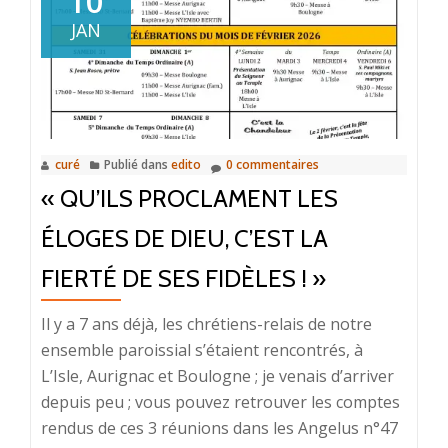
10
UN
JAN
CHEMIN
VERS
ET
AVEC
LE
curé
Publié dans
edito
0 commentaires
CHRIST
« QU’ILS PROCLAMENT LES
ÉLOGES DE DIEU, C’EST LA
FIERTÉ DE SES FIDÈLES ! »
Il y a 7 ans déjà, les chrétiens-relais de notre
ensemble paroissial s’étaient rencontrés, à
L’Isle, Aurignac et Boulogne ; je venais d’arriver
depuis peu ; vous pouvez retrouver les comptes
rendus de ces 3 réunions dans les Angelus n°47