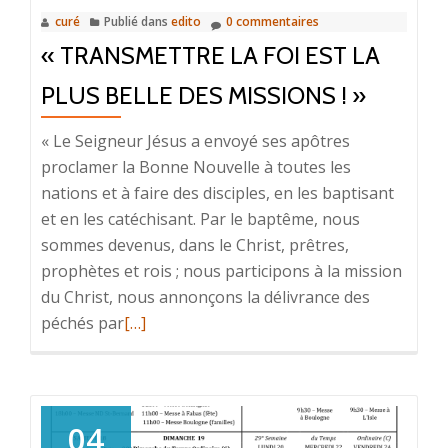
»
curé
Publié dans
edito
0 commentaires
« TRANSMETTRE LA FOI EST LA
PLUS BELLE DES MISSIONS ! »
« Le Seigneur Jésus a envoyé ses apôtres
proclamer la Bonne Nouvelle à toutes les
nations et à faire des disciples, en les baptisant
et en les catéchisant. Par le baptême, nous
sommes devenus, dans le Christ, prêtres,
prophètes et rois ; nous participons à la mission
du Christ, nous annonçons la délivrance des
péchés par
En
[…]
savoir
plus
sur«
TRANSMETTRE
04