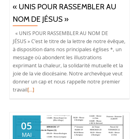
« UNIS POUR RASSEMBLER AU
NOM DE JÉSUS »
« UNIS POUR RASSEMBLER AU NOM DE
JÉSUS » C’est le titre de la lettre de notre évêque,
à disposition dans nos principales églises *, un
message où abondent les illustrations
exprimant la chaleur, la solidarité mutuelle et la
joie de la vie diocésaine. Notre archevêque veut
donner un cap et nous rappelle notre premier
travail
En
[…]
savoir
plus
sur«
UNIS
05
POUR
MAI
RASSEMBLER