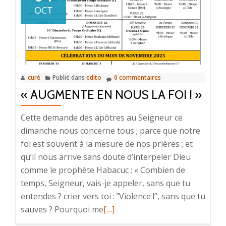
LA
OCT
FOI
EST
LA
PLUS
BELLE
curé
Publié dans
edito
0 commentaires
DES
« AUGMENTE EN NOUS LA FOI ! »
MISSIONS
!
Cette demande des apôtres au Seigneur ce
»
dimanche nous concerne tous ; parce que notre
foi est souvent à la mesure de nos prières ; et
qu’il nous arrive sans doute d’interpeler Dieu
comme le prophète Habacuc : « Combien de
temps, Seigneur, vais-je appeler, sans que tu
entendes ? crier vers toi : ‟Violence !”, sans que tu
sauves ? Pourquoi me
En
[…]
savoir