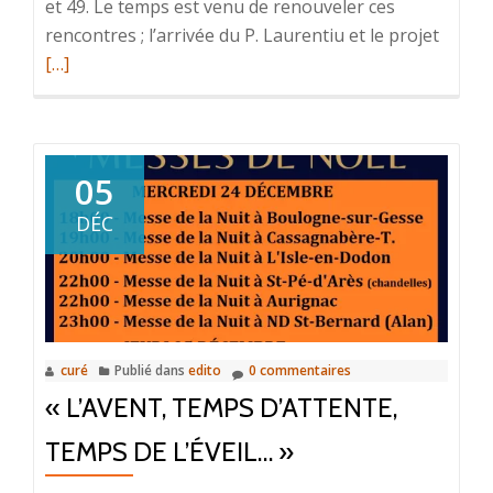
et 49. Le temps est venu de renouveler ces
rencontres ; l’arrivée du P. Laurentiu et le projet
En
[…]
savoir
plus
sur«
QU’IL
PROC
05
LES
DÉC
ÉLOG
DE
DIEU,
C’EST
LA
curé
Publié dans
edito
0 commentaires
FIERT
« L’AVENT, TEMPS D’ATTENTE,
DE
SES
TEMPS DE L’ÉVEIL… »
FIDÈL
!