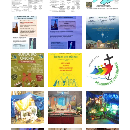
I
C
L
E
S