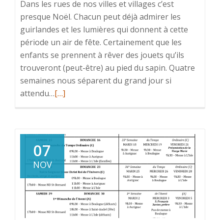
Dans les rues de nos villes et villages c’est
»
presque Noël. Chacun peut déjà admirer les
guirlandes et les lumières qui donnent à cette
période un air de fête. Certainement que les
enfants se prennent à rêver des jouets qu’ils
trouveront (peut-être) au pied du sapin. Quatre
semaines nous séparent du grand jour si
attendu…
En
[…]
savoir
plus
sur«
L’AVENT,
07
TEMPS
NOV
D’ATTENTE,
TEMPS
DE
L’ÉVEIL…