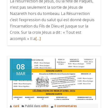
La résurrection de Jésus, ou la fête de Pâques,
n’est pas seulement la sortie de Jésus de
Nazareth hors du tombeau. La Résurrection
c’est l’expression du salut qui est donné depuis
l’Incarnation du Fils de Dieu et jusque sur la
Croix. Sur la croix Jésus a dit : « Tout est
accompli. » Il a
En
[…]
savoir
plus
surLA
RÉSURRECTION
08
DU
MAR
CHRIST
:
JOIE
ET
ESPÉRANCE
curé
Publié dans
edito
0 commentaires
D’UNE