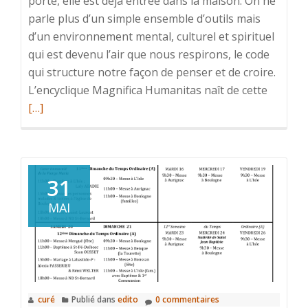
porte, elle est déjà entrée dans la maison. On ne
parle plus d’un simple ensemble d’outils mais
d’un environnement mental, culturel et spirituel
qui est devenu l’air que nous respirons, le code
qui structure notre façon de penser et de croire.
L’encyclique Magnifica Humanitas naît de cette
En
[…]
savoir
plus
surEncy
MAGNIF
HUMAN
31
du
MAI
pape
LÉON
XIV
curé
Publié dans
edito
0 commentaires