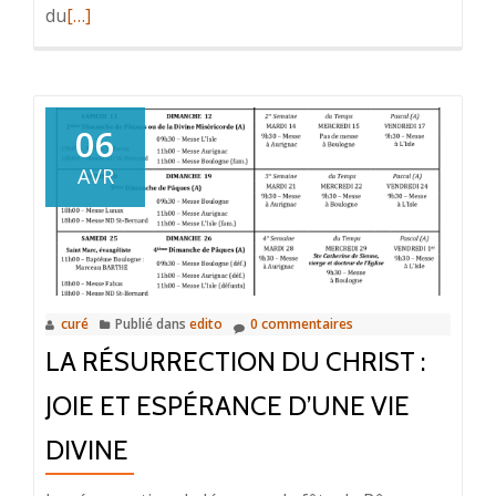
du
En
[…]
savoir
plus
surLE
MOIS
06
DE
AVR
MAI
–
MOIS
DE
MARIE…
curé
Publié dans
edito
0 commentaires
MARCHONS
LA RÉSURRECTION DU CHRIST :
SOUS
LA
JOIE ET ESPÉRANCE D’UNE VIE
CONDUITE
DIVINE
DE
L’ESPRIT