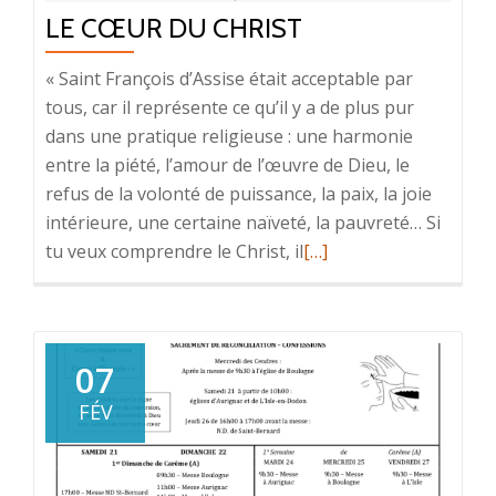
LE CŒUR DU CHRIST
VIE
DIVINE
« Saint François d’Assise était acceptable par
tous, car il représente ce qu’il y a de plus pur
dans une pratique religieuse : une harmonie
entre la piété, l’amour de l’œuvre de Dieu, le
refus de la volonté de puissance, la paix, la joie
intérieure, une certaine naïveté, la pauvreté… Si
tu veux comprendre le Christ, il
En
[…]
savoir
plus
surLE
CŒUR
07
DU
FÉV
CHRIST