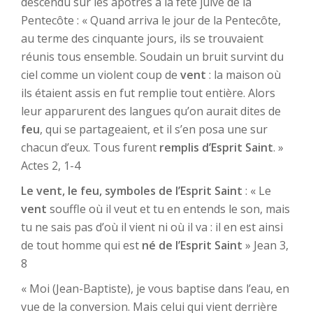
descendu sur les apôtres à la fête juive de la
Pentecôte : « Quand arriva le jour de la Pentecôte,
au terme des cinquante jours, ils se trouvaient
réunis tous ensemble. Soudain un bruit survint du
ciel comme un violent coup de
vent
: la maison où
ils étaient assis en fut remplie tout entière. Alors
leur apparurent des langues qu’on aurait dites de
feu
, qui se partageaient, et il s’en posa une sur
chacun d’eux. Tous furent
remplis d’Esprit Saint
. »
Actes 2, 1-4
Le vent, le feu, symboles de l’Esprit Saint
: « Le
vent
souffle où il veut et tu en entends le son, mais
tu ne sais pas d’où il vient ni où il va : il en est ainsi
de tout homme qui est
né de l’Esprit Saint
» Jean 3,
8
« Moi (Jean-Baptiste), je vous baptise dans l’eau, en
vue de la conversion. Mais celui qui vient derrière