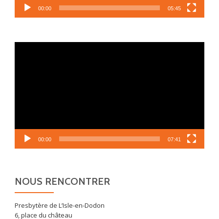
00:00
05:45
Lecteur
vidéo
00:00
07:41
NOUS RENCONTRER
Presbytère de L’Isle-en-Dodon
6, place du château