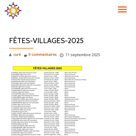
DÉ
Aller
au
LA
contenu
FÊTES-VILLAGES-2025
NA
curé
0 commentaires
11 septembre 2025